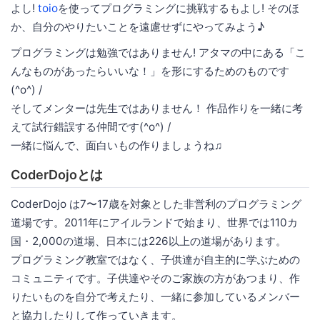
よし!
toio
を使ってプログラミングに挑戦するもよし! そのほ
か、自分のやりたいことを遠慮せずにやってみよう♪
プログラミングは勉強ではありません! アタマの中にある「こ
んなものがあったらいいな！」を形にするためのものです
(^o^) /
そしてメンターは先生ではありません！ 作品作りを一緒に考
えて試行錯誤する仲間です(^o^) /
一緒に悩んで、面白いもの作りましょうね♫
CoderDojoとは
CoderDojo は7〜17歳を対象とした非営利のプログラミング
道場です。2011年にアイルランドで始まり、世界では110カ
国・2,000の道場、日本には226以上の道場があります。
プログラミング教室ではなく、子供達が自主的に学ぶための
コミュニティです。子供達やそのご家族の方があつまり、作
りたいものを自分で考えたり、一緒に参加しているメンバー
と協力したりして作っていきます。